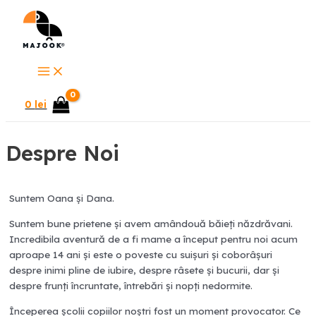
Main
Skip
Menu
to
content
0
lei
Despre Noi
Suntem Oana şi Dana.
Suntem bune prietene şi avem amândouă băieți năzdrăvani.
Incredibila aventură de a fi mame a început pentru noi acum
aproape 14 ani și este o poveste cu suișuri și coborâșuri
despre inimi pline de iubire, despre râsete și bucurii, dar și
despre frunți încruntate, întrebări și nopți nedormite.
Începerea școlii copiilor noștri fost un moment provocator. Ce