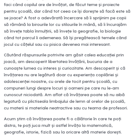
faci când copilul are de învățat, de făcut teme și proiecte
pentru școală, dar când tot ceea ce își dorește să facă este să
se joace? A fost o adevărată încercare să îi sprijinim pe copii
să rămână la birourile lor cu stilourile în mână, să îi încurajăm
să învețe tabla înmulțirii, să învețe la geografie, la biologie
când tot parcul îi ademenea. Să își pregăteasc
ă
temele când
jocul cu c
ă
țelul sau cu pisica devenea mai interesant.
Căutând răspunsurile potrivite am găsit calea educației prin
joacă, am descoperit libertatea învățării, bucuria de a
cunoaște lumea cu interes și curiozitate. Am descoperit și că
învățarea nu are legătură doar cu experiența copilăriei și
adolescenței noastre, cu orele de tocit pentru școală, cu
compuneri lungi despre locuri și oameni pe care nu le-am
cunoscut niciodată. Am aflat că învățarea poate s
ă
nu aibă
legatură cu plictiseala limbajului de lemn al orelor de școală,
cu materii si materiale neatractive sau cu teama de profesori.
Acum știm că învățarea poate fi o călătorie în care te poți
distra, te poți juca mult și astfel învăța la matematică,
geografie, istorie, fizică sau la oricare altă materie dorești.