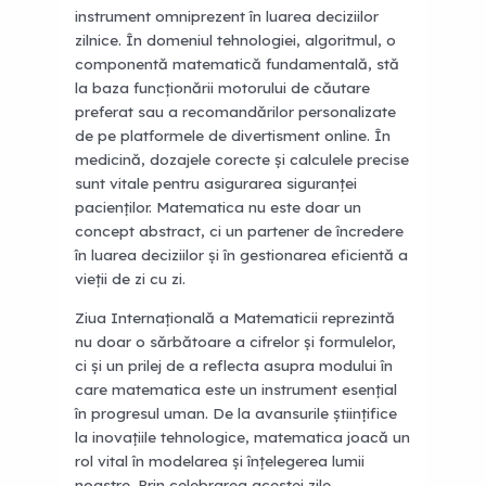
instrument omniprezent în luarea deciziilor
zilnice. În domeniul tehnologiei, algoritmul, o
componentă matematică fundamentală, stă
la baza funcționării motorului de căutare
preferat sau a recomandărilor personalizate
de pe platformele de divertisment online. În
medicină, dozajele corecte și calculele precise
sunt vitale pentru asigurarea siguranței
pacienților. Matematica nu este doar un
concept abstract, ci un partener de încredere
în luarea deciziilor și în gestionarea eficientă a
vieții de zi cu zi.
Ziua Internațională a Matematicii reprezintă
nu doar o sărbătoare a cifrelor și formulelor,
ci și un prilej de a reflecta asupra modului în
care matematica este un instrument esențial
în progresul uman. De la avansurile științifice
la inovațiile tehnologice, matematica joacă un
rol vital în modelarea și înțelegerea lumii
noastre. Prin celebrarea acestei zile,