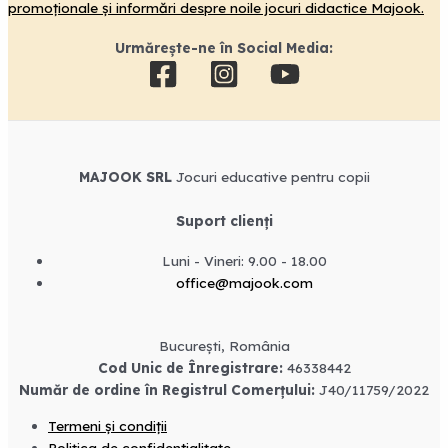
promoționale și informări despre noile jocuri didactice Majook.
Urmărește-ne în Social Media:
MAJOOK SRL
Jocuri educative pentru copii
Suport clienți
Luni - Vineri: 9.00 - 18.00
office@majook.com
București, România
Cod Unic de Înregistrare:
46338442
Număr de ordine în Registrul Comerțului:
J40/11759/2022
Termeni și condiții
Politica de confidențialitate