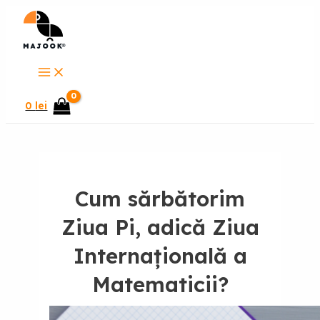
Main
Skip
Menu
to
content
0
lei
Cum sărbătorim
Ziua Pi, adică Ziua
Internațională a
Matematicii?